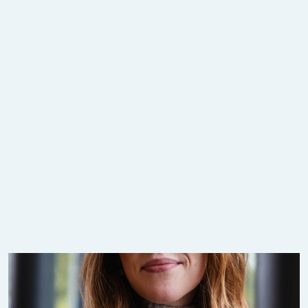
Charlotte Schreiber Hjortland
Trainee på marked i GC Rieber Eiendom
Vis biografi