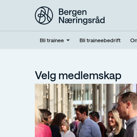
Bli trainee
Bli traineebedrift
Om
Velg medlemskap