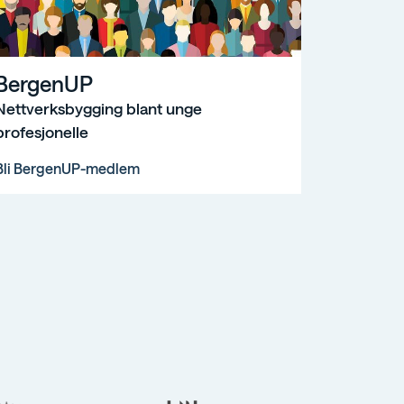
rgenUP
BergenUP
Nettverksbygging blant unge
profesjonelle
Bli BergenUP-medlem